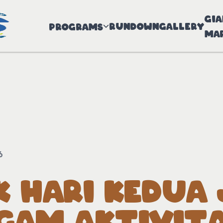
Gi
Rundown
Gallery
Programs
Ma
6
 HARI KEDUA 
AGAM AKTIVIT