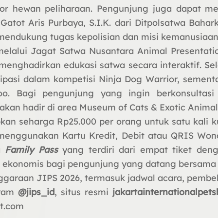
or hewan peliharaan. Pengunjung juga dapat men
atot Aris Purbaya, S.I.K. dari Ditpolsatwa Bahar
endukung tugas kepolisian dan misi kemanusiaan
 melalui Jagat Satwa Nusantara Animal Presenta
nghadirkan edukasi satwa secara interaktif. Selai
ipasi dalam kompetisi Ninja Dog Warrior, sement
Zoo. Bagi pengunjung yang ingin berkonsulta
 akan hadir di area Museum of Cats & Exotic Animals
kan seharga Rp25.000 per orang untuk satu kali k
i menggunakan Kartu Kredit, Debit atau QRIS Wo
la
Family Pass
yang terdiri dari empat tiket de
h ekonomis bagi pengunjung yang datang bersama 
araan JIPS 2026, termasuk jadwal acara, pembeli
gram
@jips_id
, situs resmi
jakartainternationalpets
et.com