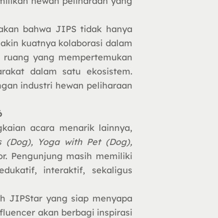
ilikan hewan peliharaan yang
akan bahwa JIPS tidak hanya
akin kuatnya kolaborasi dalam
adi ruang yang mempertemukan
arakat dalam satu ekosistem.
gan industri hewan peliharaan
6
kaian acara menarik lainnya,
s (Dog), Yoga with Pet (Dog),
tor. Pengunjung masih memiliki
atif, interaktif, sekaligus
ah JIPStar yang siap menyapa
luencer akan berbagi inspirasi