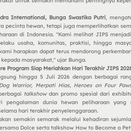
rakat untuk semakin memahami pentingnya kepem
ra International, Bunga Swastika Putri
, mengat
a pecinta hewan, tetapi juga memperlihatkan sem
liharaan di Indonesia. "Kami melihat JIPS menj
pelaku usaha, komunitas, praktisi, hingga masy
ng kami harapkan dapat terus mendorong perkemban
 kepada masyarakat," ujar Bunga.
e Program Siap Meriahkan Hari Terakhir JIPS 202
gsung hingga 5 Juli 2026 dengan berbagai rang
 Dog Warrior, Merpati Hias, Heroes on Four Paw
 berbagai
talkshow
dan promo spesial dari exhibi
 pengalaman dunia hewan peliharaan yang eduk
elama hari terakhir penyelenggaraan.
a akan semakin semarak melalui kehadiran sejuml
ersama Dolce serta talkshow How to Become a Petf