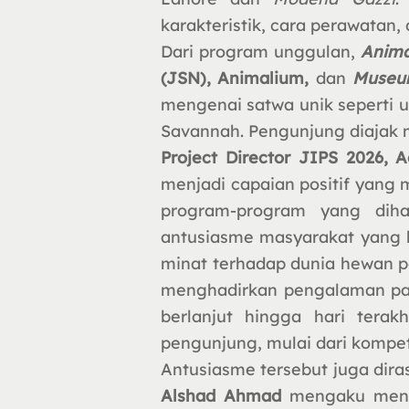
karakteristik, cara perawatan,
Dari program unggulan,
Anima
(JSN), Animalium,
dan
Museum
mengenai satwa unik seperti u
Savannah. Pengunjung diajak m
Project Director JIPS 2026, 
menjadi capaian positif yang
program-program yang diha
antusiasme masyarakat yang 
minat terhadap dunia hewan pe
menghadirkan pengalaman pam
berlanjut hingga hari tera
pengunjung, mulai dari kompeti
Antusiasme tersebut juga dira
Alshad Ahmad
mengaku meni