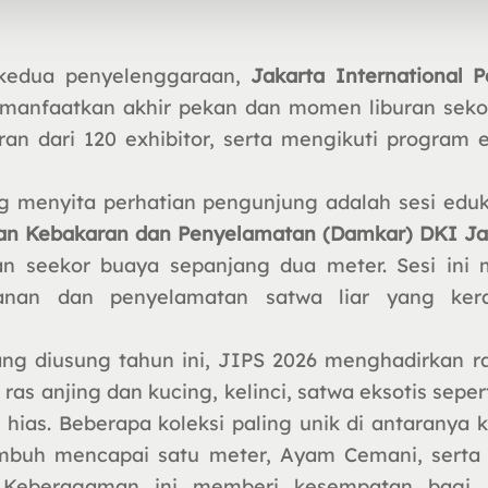
kedua penyelenggaraan,
Jakarta International 
manfaatkan akhir pekan dan momen liburan seko
n dari 120 exhibitor, serta mengikuti program ed
g menyita perhatian pengunjung adalah sesi eduk
an Kebakaran dan Penyelamatan (Damkar) DKI Ja
 seekor buaya sepanjang dua meter. Sesi ini 
anan dan penyelamatan satwa liar yang kera
yang diusung tahun ini, JIPS 2026 menghadirkan 
as anjing dan kucing, kelinci, satwa eksotis sepert
 hias. Beberapa koleksi paling unik di antaranya 
mbuh mencapai satu meter, Ayam Cemani, serta 
 Keberagaman ini memberi kesempatan bagi 