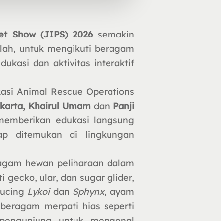
Pet Show (JIPS) 2026
semakin
lah, untuk mengikuti beragam
ukasi dan aktivitas interaktif
asi Animal Rescue Operations
karta, Khairul Umam
dan
Panji
memberikan edukasi langsung
p ditemukan di lingkungan
ragam hewan peliharaan dalam
i gecko, ular, dan sugar glider,
kucing
Lykoi
dan
Sphynx
, ayam
beragam merpati hias seperti
pengunjung untuk mengenal