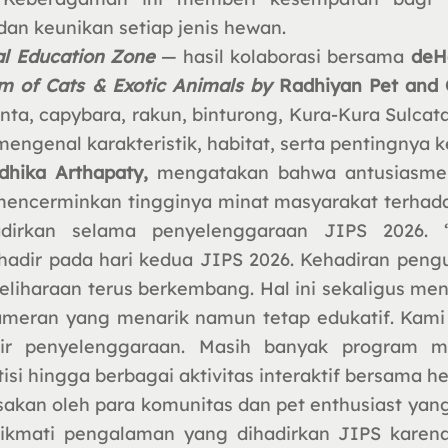
 dan keunikan setiap jenis hewan.
l Education Zone
— hasil kolaborasi bersama
deH
 of Cats & Exotic Animals by
Radhiyan Pet and
nta, capybara, rakun, binturong, Kura-Kura Sulcat
engenal karakteristik, habitat, serta pentingnya 
Adhika Arthapaty,
mengatakan bahwa antusiasme
 mencerminkan tingginya minat masyarakat terhad
dirkan selama penyelenggaraan JIPS 2026. 
hadir pada hari kedua JIPS 2026. Kehadiran peng
liharaan terus berkembang. Hal ini sekaligus me
eran yang menarik namun tetap edukatif. Kami b
khir penyelenggaraan. Masih banyak program m
si hingga berbagai aktivitas interaktif bersama he
sakan oleh para komunitas dan pet enthusiast yang 
kmati pengalaman yang dihadirkan JIPS karena