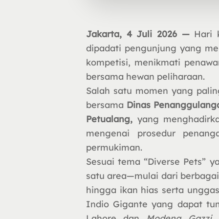
Jakarta, 4 Juli 2026 —
Hari 
dipadati pengunjung yang me
kompetisi, menikmati penawara
bersama hewan peliharaan.
Salah satu momen yang palin
bersama
Dinas Penanggulang
Petualang,
yang menghadirkan
mengenai prosedur penang
permukiman.
Sesuai tema “Diverse Pets” 
satu area—mulai dari berbagai r
hingga ikan hias serta unggas
Indio Gigante yang dapat tu
Lahore dan
Modena Gazzi
.