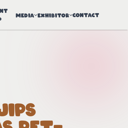
ant
Contact
Media
Exhibitor
p
JIPS
AS PET-