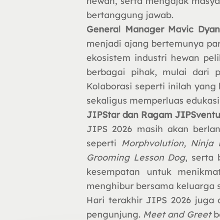
hewan, serta mengajak masya
bertanggung jawab.
General Manager Mavic Dyand
menjadi ajang bertemunya par
ekosistem industri hewan pe
berbagai pihak, mulai dari 
Kolaborasi seperti inilah ya
sekaligus memperluas edukasi
JIPStar dan Ragam JIPSventur
JIPS 2026 masih akan berlan
seperti
Morphvolution, Ninja
Grooming Lesson Dog
, serta
kesempatan untuk menikmati
menghibur bersama keluarga s
Hari terakhir JIPS 2026 jug
pengunjung.
Meet and Greet
b